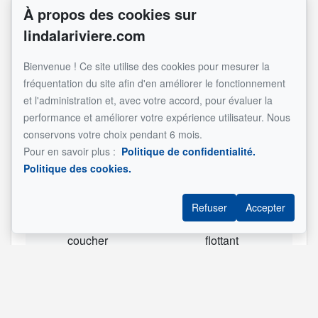
(14½)
À propos des cookies sur
lindalariviere.com
Pièces
Bienvenue ! Ce site utilise des cookies pour mesurer la
Étage
Nom
Dimensions
Revêtement
Informa
fréquentation du site afin d'en améliorer le fonctionnement
et l'administration et, avec votre accord, pour évaluer la
RC
Cuisine
13.9x11 pi
Plancher
performance et améliorer votre expérience utilisateur. Nous
(irrégulier)
flottant
conservons votre choix pendant 6 mois.
RC
Salle à
9.5x11.7 pi
Plancher
Pour en savoir plus :
Politique de confidentialité.
manger
flottant
Politique des cookies.
RC
Salle de
7.1x10.1 pi
Couvre-sol
bains
(irrégulier)
souple
Refuser
Accepter
RC
Chambre à
9.6x9.5 pi
Plancher
coucher
flottant
RC
Chambre à
22.1x15.2 pi
Plancher
coucher
flottant
principale