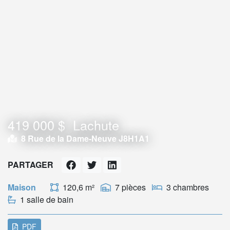
419 000 $
Lachute
8 Rue de la Dame-Neuve J8H1A1
PARTAGER
Maison
120,6 m²
7 pièces
3 chambres
1 salle de bain
PDF