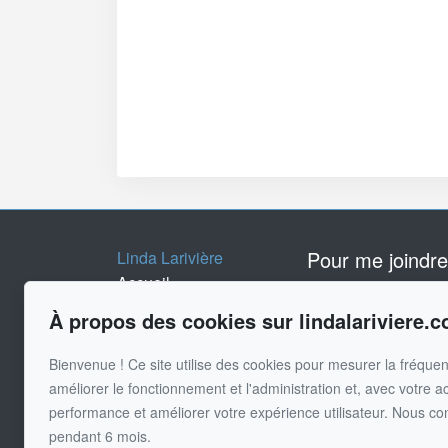
Pour me joindre
Linda Larivière
Accueil
Via Capitale Parten
514-830-758
Inscriptions
À propos des cookies sur lindalariviere.
À propos
Écrivez-moi un
Bienvenue ! Ce site utilise des cookies pour mesurer la fréquent
Vendre
améliorer le fonctionnement et l'administration et, avec votre a
Acheter
performance et améliorer votre expérience utilisateur. Nous co
Témoignages
pendant 6 mois.