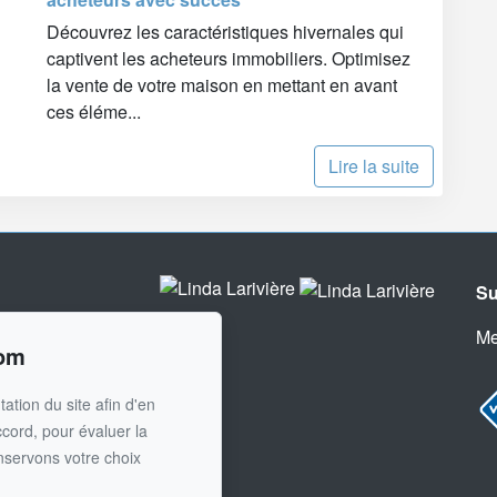
Découvrez les caractéristiques hivernales qui
captivent les acheteurs immobiliers. Optimisez
la vente de votre maison en mettant en avant
ces éléme...
Lire la suite
Su
aires
1
Me
com
 courriel
ation du site afin d'en
ccord, pour évaluer la
nservons votre choix