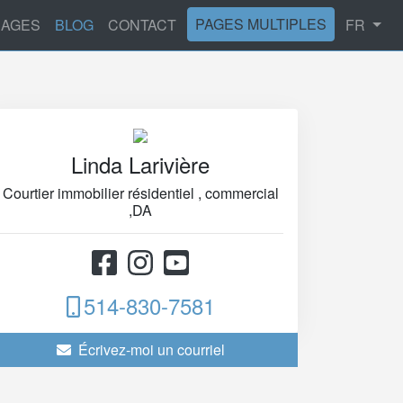
PAGES MULTIPLES
NAGES
BLOG
CONTACT
FR
Linda Larivière
Courtier immobilier résidentiel , commercial
,DA
514-830-7581
Écrivez-moi un courriel